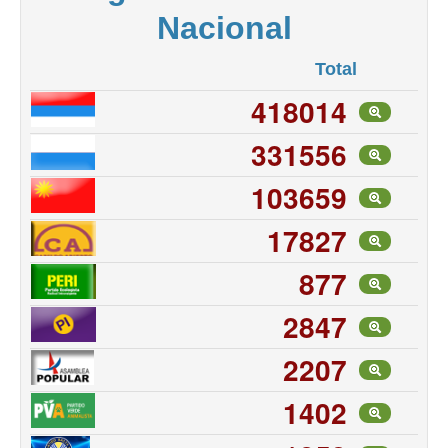
Nacional
Total
418014
331556
103659
17827
877
2847
2207
1402